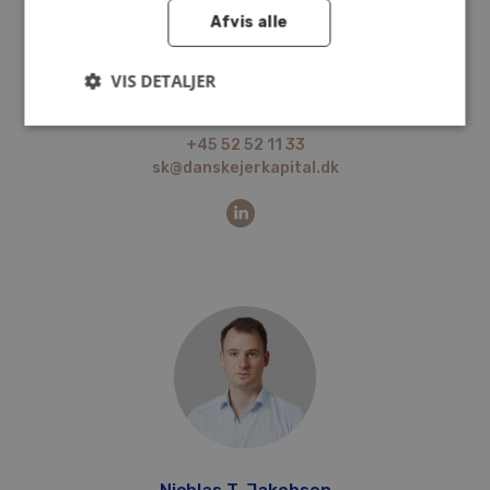
Afvis alle
Silje Kældsø
VIS DETALJER
Senior Investment Manager
+45 52 52 11 33
sk@danskejerkapital.dk