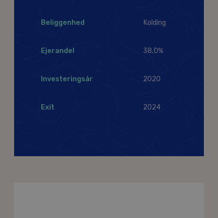
Beliggenhed
Kolding
Ejerandel
38,0%
Investeringsår
2020
Exit
2024