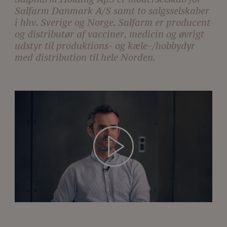
Salfarm Danmark A/S samt to salgsselskaber
i hhv. Sverige og Norge. Salfarm er producent
og distributør af vacciner, medicin og øvrigt
udstyr til produktions- og kæle-/hobbydyr
med distribution til hele Norden.