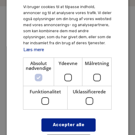
Vi bruger cookies til at tilpasse indhold,
annoncer og til at analysere vores trafik. Vi deler
også oplysninger om din brug af vores websted
med vores annoncerings- og analysepartnere,
som kan kombinere dem med andre
oplysninger, som du har givet dem, eller som de
har indsamlet fra din brug af deres tjenester.
Vil du høre mere om dine muligheder?
Læs mere
Ring til os på
Absolut
Ydeevne
Målretning
nødvendige
+45 33 36 89 99
Funktionalitet
Uklassificerede
Accepter alle