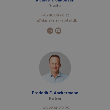
Nichlas T. Jakobsen
Director
+45 40 88 66 33
nja@danskejerkapital.dk
Frederik E. Aackermann
Partner
+45 22 60 69 99