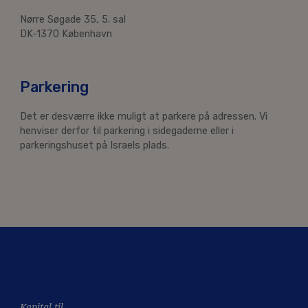
Nørre Søgade 35, 5. sal
DK-1370 København
Parkering
Det er desværre ikke muligt at parkere på adressen. Vi
henviser derfor til parkering i sidegaderne eller i
parkeringshuset på Israels plads.
Kapital til