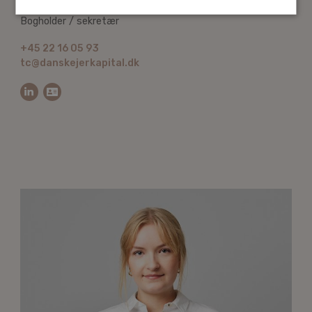
Tina Crusell
Bogholder / sekretær
+45 22 16 05 93
tc@danskejerkapital.dk