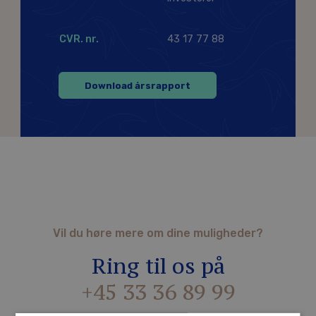
CVR. nr.
43 17 77 88
Download årsrapport
Vil du høre mere om dine muligheder?
Ring til os på
+45 33 36 89 99