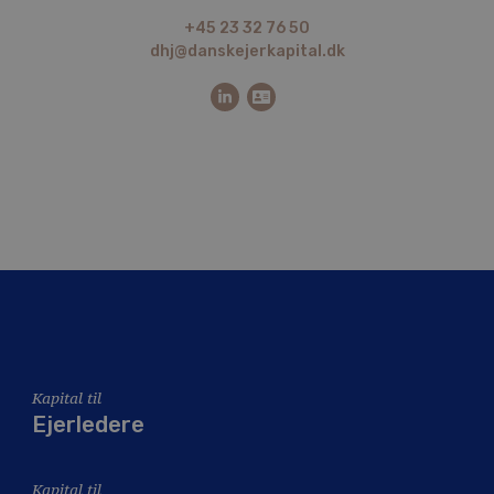
+45 23 32 76 50
dhj@danskejerkapital.dk
Kapital til
Ejerledere
Kapital til