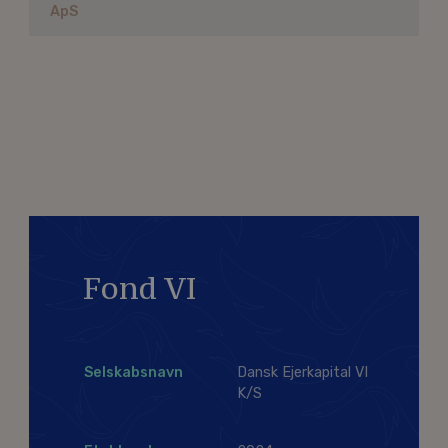
ApS
Fond VI
Selskabsnavn
Dansk Ejerkapital VI
K/S