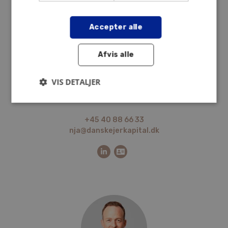
Accepter alle
Afvis alle
VIS DETALJER
Nichlas T. Jakobsen
Director
+45 40 88 66 33
nja@danskejerkapital.dk