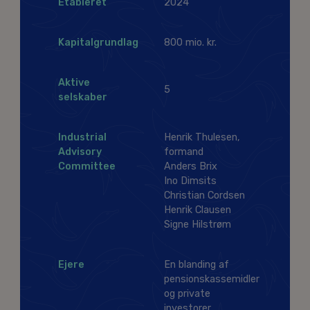
Etableret
2024
Kapitalgrundlag
800 mio. kr.
Aktive
5
selskaber
Industrial
Henrik Thulesen,
Advisory
formand
Committee
Anders Brix
Ino Dimsits
Christian Cordsen
Henrik Clausen
Signe Hilstrøm
Ejere
En blanding af
pensionskassemidler
og private
investorer